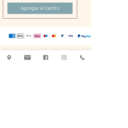
Agregar al carrito
Tatiana Blachnik
+43 463 507026
|
office@botanicus-
carinthia.at
Alter Platz 31 - frente a Salzamt
9020 Klagenfurt am Woerthersee
Productos para el cuidado a base de
hierbas medicinales.
Hecho a mano, calidad y tradición.