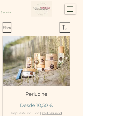
Carrito
Filtro
Perlucine
Precio de oferta
Desde
10,50 €
Impuesto incluido
|
zzgl. Versand