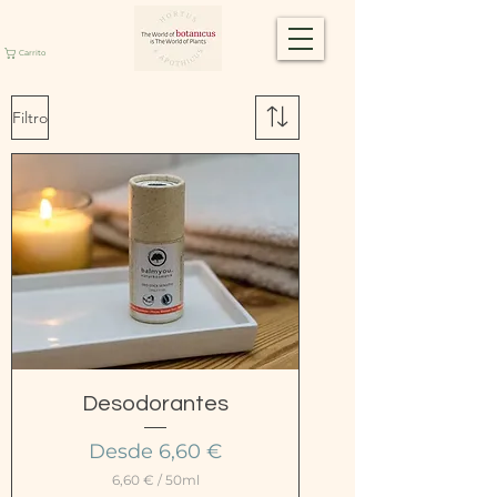
Carrito
Filtro
Desodorantes
Precio de oferta
Desde
6,60 €
6,60 €
/
50ml