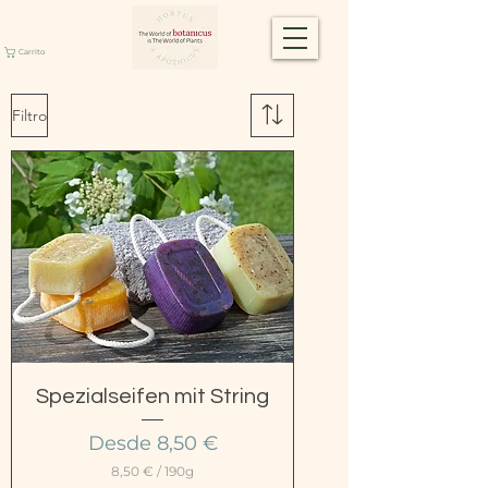
Carrito
Filtro
Spezialseifen mit String
Precio de oferta
Desde
8,50 €
8,50 €
/
190g