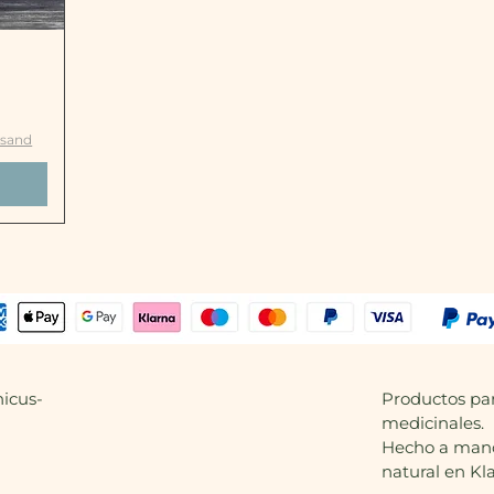
ta
rsand
icus-
Productos par
medicinales.
Hecho a mano,
natural en Kl