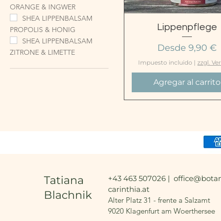
ORANGE & INGWER
SHEA LIPPENBALSAM
Vista rápida
Lippenpflege
PROPOLIS & HONIG
SHEA LIPPENBALSAM
Precio de ofer
Desde
9,90 €
ZITRONE & LIMETTE
Impuesto incluido
|
zzgl. Ve
Agregar al carrito
Tatiana
+43 463 507026 |
office@botan
carinthia.at
Blachnik
Alter Platz 31 - frente a Salzamt
9020 Klagenfurt am Woerthersee